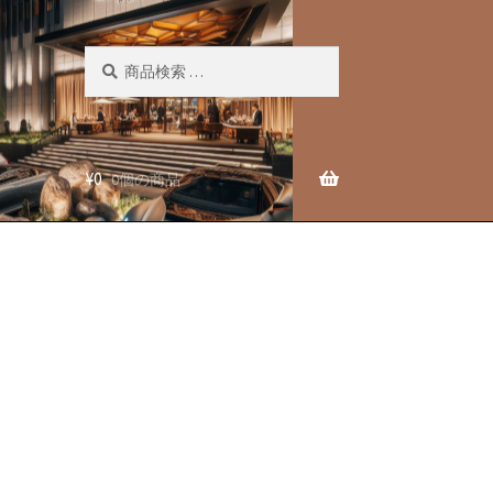
検
検
索
索
対
象:
¥
0
0個の商品