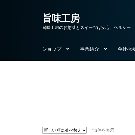
旨味工房
ナ
コ
ビ
ン
旨味工房のお惣菜とスイーツは安心、ヘルシー
ゲ
テ
ー
ン
シ
ツ
ショップ
事業紹介
会社概
ョ
へ
ン
ス
へ
キ
ス
ッ
キ
プ
ッ
プ
新
全2件を表示