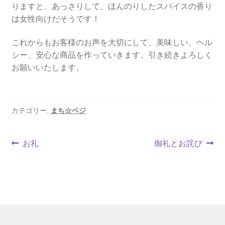
りますと、あっさりして、ほんのりしたスパイスの香り
は女性向けだそうです！
これからもお客様のお声を大切にして、美味しい、ヘル
シー、安心な商品を作っていきます。引き続きよろしく
お願いいたします。
カテゴリー:
まち☆ベジ
投
前
次
お礼
御礼とお詫び
の
の
稿
投
投
ナ
稿:
稿:
ビ
ゲ