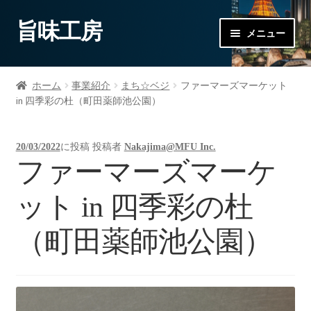
旨味工房
ナ
コ
メニュー
ビ
ン
ゲ
テ
サ
ショップ
ー
ン
ブ
ホーム
事業紹介
まち☆ベジ
ファーマーズマーケット
シ
ツ
メ
サ
in 四季彩の杜（町田薬師池公園）
事業紹介
ョ
へ
ニ
ブ
ン
ス
ュ
メ
サ
会社概要
へ
キ
20/03/2022
に投稿
投稿者
Nakajima@MFU Inc.
ー
ニ
ブ
ファーマーズマーケ
ス
ッ
を
ュ
メ
キ
プ
展
ー
ニ
ット in 四季彩の杜
ッ
開
を
ュ
プ
展
ー
（町田薬師池公園）
開
を
展
開