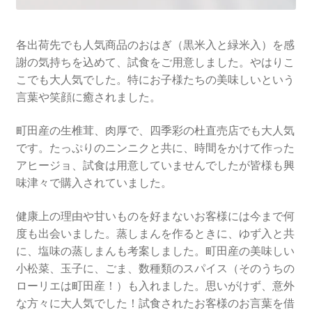
各出荷先でも人気商品のおはぎ（黒米入と緑米入）を感
謝の気持ちを込めて、試食をご用意しました。やはりこ
こでも大人気でした。特にお子様たちの美味しいという
言葉や笑顔に癒されました。
町田産の生椎茸、肉厚で、四季彩の杜直売店でも大人気
です。たっぷりのニンニクと共に、時間をかけて作った
アヒージョ、試食は用意していませんでしたが皆様も興
味津々で購入されていました。
健康上の理由や甘いものを好まないお客様には今まで何
度も出会いました。蒸しまんを作るときに、ゆず入と共
に、塩味の蒸しまんも考案しました。町田産の美味しい
小松菜、玉子に、ごま、数種類のスパイス（そのうちの
ローリエは町田産！）も入れました。思いがけず、意外
な方々に大人気でした！試食されたお客様のお言葉を借